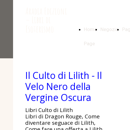
Aradia Edizioni
– Libri di
Esoterismo
Home
Negozio
Pag
Page
Il Culto di Lilith - Il
Velo Nero della
Vergine Oscura
Libri Culto di Lilith
Libri di Dragon Rouge, Come
diventare seguace di Lilith,
Come fare una offerta a Lilith,